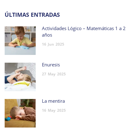
ÚLTIMAS ENTRADAS
Actividades Lógico – Matemáticas 1 a 2
años
16
Jun
2025
Enuresis
27
May
2025
La mentira
16
May
2025