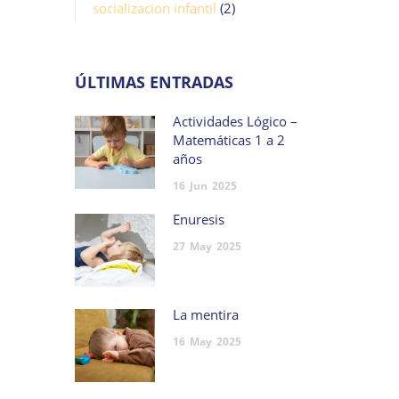
socializacion infantil
(2)
ÚLTIMAS ENTRADAS
Actividades Lógico –
Matemáticas 1 a 2
años
16
Jun
2025
Enuresis
27
May
2025
La mentira
16
May
2025