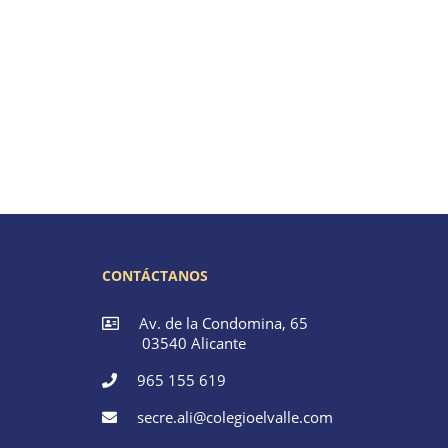
CONTÁCTANOS
Av. de la Condomina, 65
03540 Alicante
965 155 619
secre.ali@colegioelvalle.com