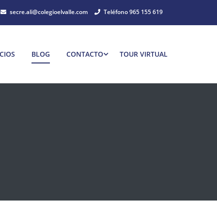
secre.ali@colegioelvalle.com
Teléfono 965 155 619
CIOS
BLOG
CONTACTO
TOUR VIRTUAL