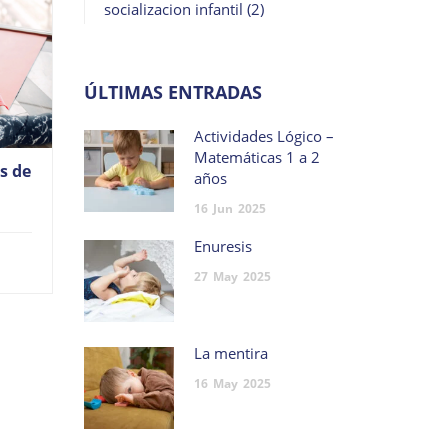
socializacion infantil
(2)
ÚLTIMAS ENTRADAS
Actividades Lógico –
Matemáticas 1 a 2
s de
años
16
Jun
2025
Enuresis
27
May
2025
La mentira
16
May
2025