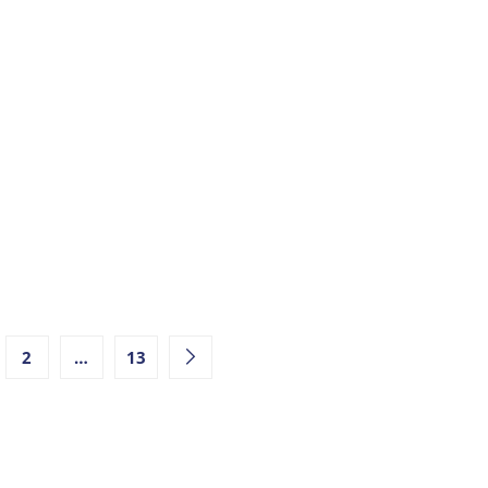
2
…
13