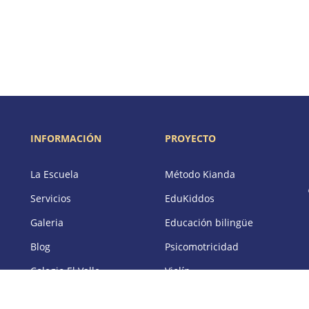
INFORMACIÓN
PROYECTO
La Escuela
Método Kianda
Servicios
EduKiddos
Galeria
Educación bilingüe
Blog
Psicomotricidad
Colegio El Valle
Violín
(Alicante)