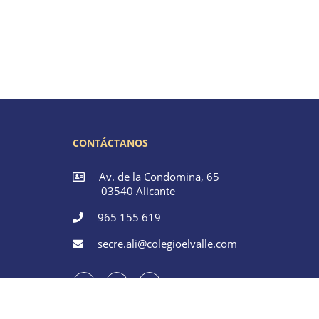
CONTÁCTANOS
Av. de la Condomina, 65
03540 Alicante
965 155 619
secre.ali@colegioelvalle.com