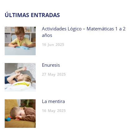
ÚLTIMAS ENTRADAS
Actividades Lógico – Matemáticas 1 a 2
años
16
Jun
2025
Enuresis
27
May
2025
La mentira
16
May
2025