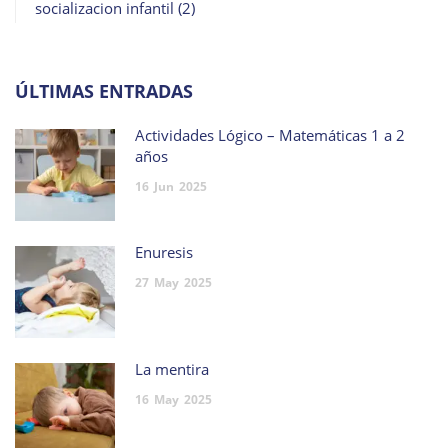
socializacion infantil
(2)
ÚLTIMAS ENTRADAS
Actividades Lógico – Matemáticas 1 a 2
años
16
Jun
2025
Enuresis
27
May
2025
La mentira
16
May
2025