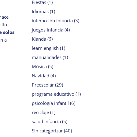
Fiestas
(1)
Idiomas
(1)
 hace
interacción infancia
(3)
lto.
juegos infancia
(4)
e solos
Kianda
(6)
an a
learn english
(1)
manualidades
(1)
Música
(5)
Navidad
(4)
Preescolar
(29)
programa educativo
(1)
psicología infantil
(6)
reciclaje
(1)
salud infancia
(5)
Sin categorizar
(40)