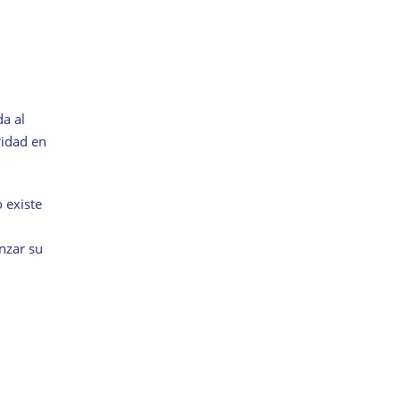
da al
ridad en
 existe
nzar su