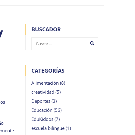
y
BUSCADOR
CATEGORÍAS
Alimentación
(8)
creatividad
(5)
Deportes
(3)
los
Educación
(56)
EduKiddos
(7)
ño
escuela bilingüe
(1)
temente