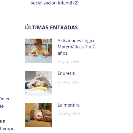
socializacion infantil
(2)
ÚLTIMAS ENTRADAS
Actividades Lógico –
Matemáticas 1 a 2
años
16
Jun
2025
Enuresis
27
May
2025
rán en
La mentira
te
16
May
2025
 un
l tiempo