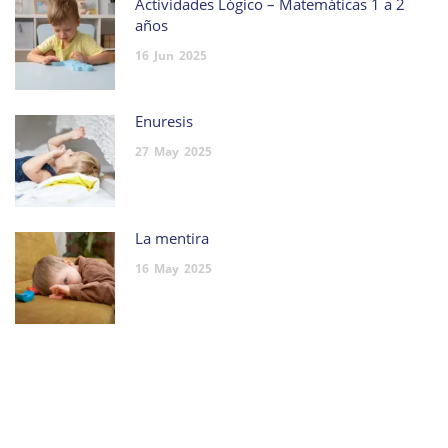
Actividades Lógico – Matemáticas 1 a 2
años
16
Jun
2025
Enuresis
27
May
2025
La mentira
16
May
2025