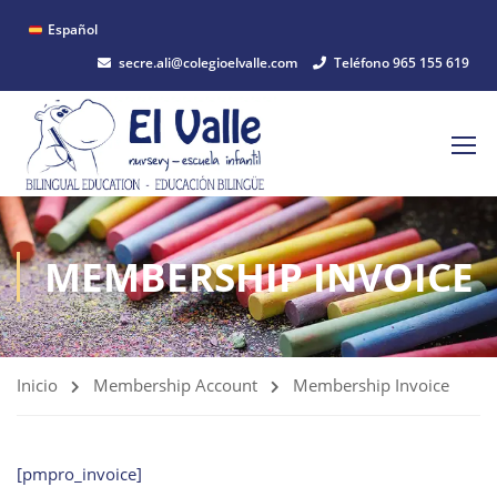
Español
secre.ali@colegioelvalle.com
Teléfono 965 155 619
MEMBERSHIP INVOICE
Inicio
Membership Account
Membership Invoice
[pmpro_invoice]