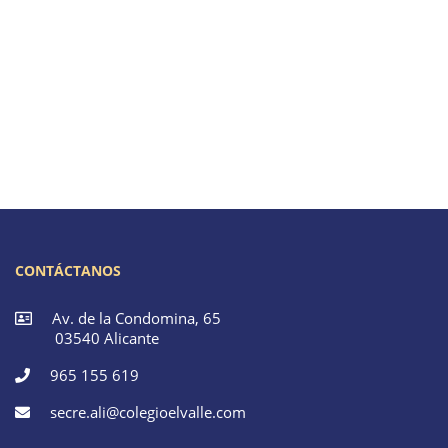
CONTÁCTANOS
Av. de la Condomina, 65
03540 Alicante
965 155 619
secre.ali@colegioelvalle.com