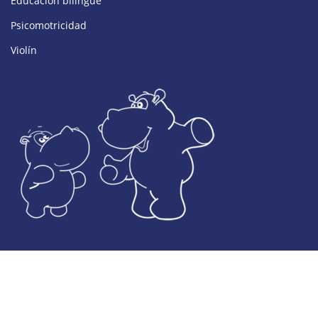
Educación bilingüe
Psicomotricidad
Violín
© Desarrollado por Colegio El Valle