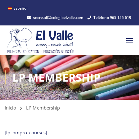
Español
secre.ali@colegioelvalle.com
Teléfono 965 155 619
LP MEMBERSHIP
Inicio
LP Membership
[lp_pmpro_courses]