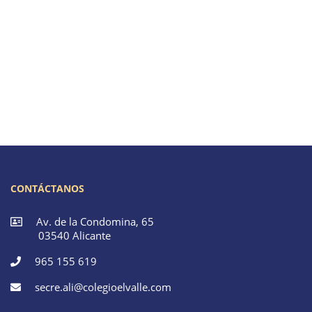
CONTÁCTANOS
Av. de la Condomina, 65
03540 Alicante
965 155 619
secre.ali@colegioelvalle.com