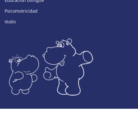
Educación bilingüe
Psicomotricidad
Violín
© Desarrollado por Colegio El Valle